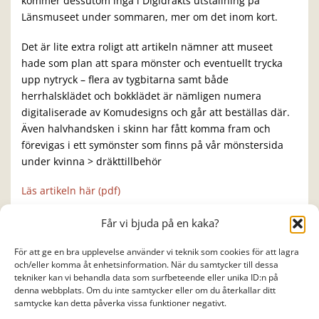
kommer dessutom ingå i Digidräkts utställning på
Länsmuseet under sommaren, mer om det inom kort.
Det är lite extra roligt att artikeln nämner att museet
hade som plan att spara mönster och eventuellt trycka
upp nytryck – flera av tygbitarna samt både
herrhalsklädet och bokklädet är nämligen numera
digitaliserade av Komudesigns och går att beställas där.
Även halvhandsken i skinn har fått komma fram och
förevigas i ett symönster som finns på vår mönstersida
under kvinna > dräkttillbehör
Läs artikeln här (pdf)
Får vi bjuda på en kaka?
OLLE – EN ELDSJÄL!
FÖRKLÄDESPRAT I
För att ge en bra upplevelse använder vi teknik som cookies för att lagra
JÄRVSÖ
och/eller komma åt enhetsinformation. När du samtycker till dessa
Back To Top
tekniker kan vi behandla data som surfbeteende eller unika ID:n på
Prenumerera på Digidräkts nyhetsbrev
denna webbplats. Om du inte samtycker eller om du återkallar ditt
samtycke kan detta påverka vissa funktioner negativt.