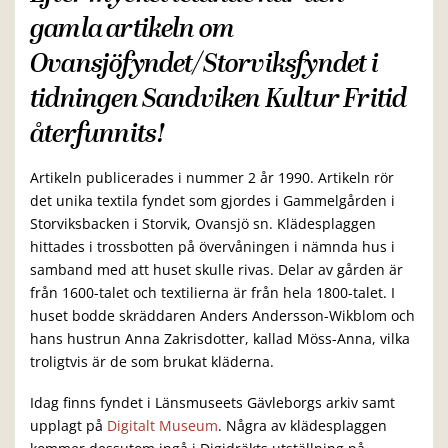
gamla artikeln om
Ovansjöfyndet/Storviksfyndet i
tidningen
Sandviken Kultur Fritid
återfunnits!
Artikeln publicerades i nummer 2 år 1990.
Artikeln rör
det unika textila fyndet som gjordes i
Gammelgården i
Storviksbacken i Storvik, Ovansjö sn. Klädesplaggen
hittades i trossbotten på övervåningen i nämnda hus i
samband med att huset skulle rivas. Delar av gården är
från 1600-talet och textilierna är från hela 1800-talet. I
huset bodde skräddaren Anders Andersson-Wikblom och
hans hustrun Anna Zakrisdotter, kallad Möss-Anna, vilka
troligtvis är de som brukat kläderna.
Idag finns fyndet i Länsmuseets Gävleborgs arkiv samt
upplagt på
Digitalt Museum
. Några av klädesplaggen